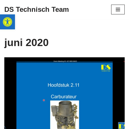
DS Technisch Team
Toolbar openen
Ga
naar
de
inhoud
juni 2020