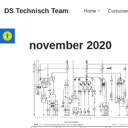
DS Technisch Team
Home
Cursusse
Ga
naar
Toolbar openen
de
inhoud
november 2020