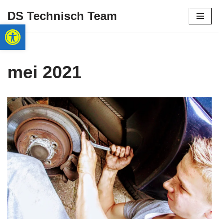
DS Technisch Team
Toolbar openen
Ga
naar
de
inhoud
mei 2021