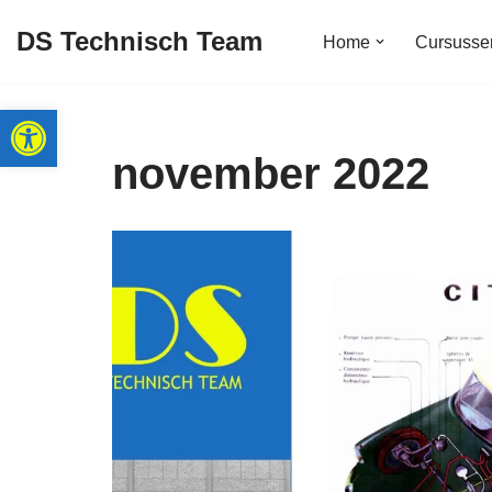
DS Technisch Team
Home
Cursusse
Ga
naar
Toolbar openen
de
inhoud
november 2022