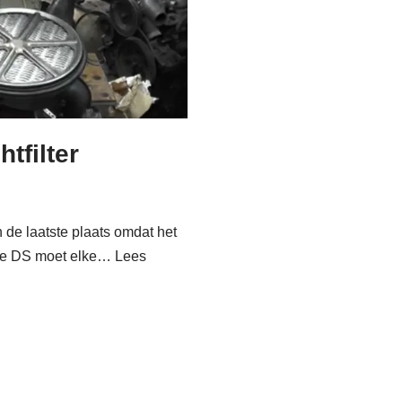
tfilter
in de laatste plaats omdat het
an de DS moet elke…
Lees