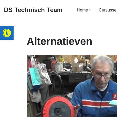
DS Technisch Team
Home
Cursusse
Ga
naar
Toolbar openen
de
inhoud
Alternatieven