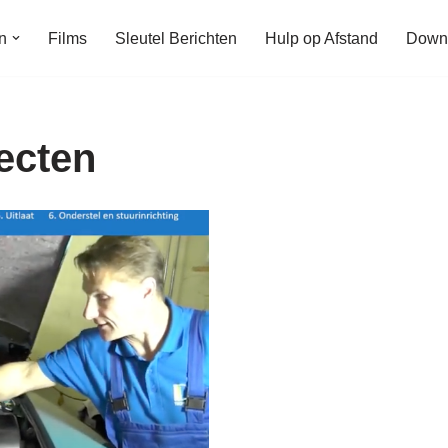
n
Films
Sleutel Berichten
Hulp op Afstand
Down
ecten