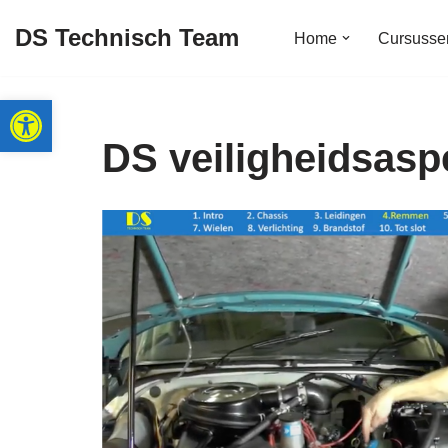
DS Technisch Team
Home
Cursusse
Ga
naar
Toolbar openen
de
inhoud
DS veiligheidsasp