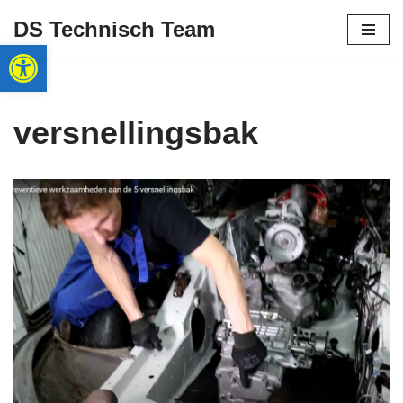
DS Technisch Team
Toolbar openen
Ga
naar
de
inhoud
versnellingsbak