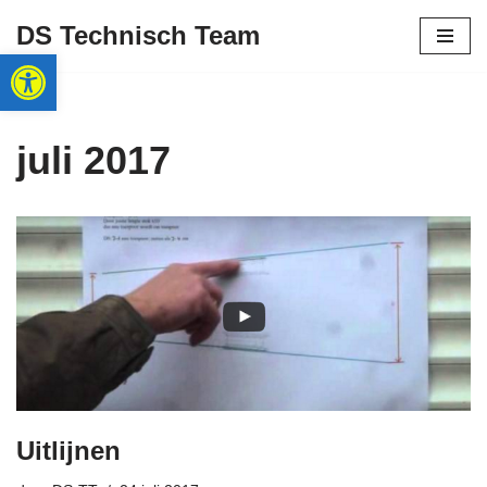
DS Technisch Team
Toolbar openen
Ga
naar
de
inhoud
juli 2017
Uitlijnen