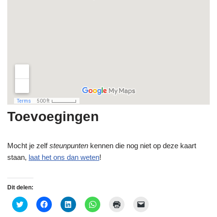
Toevoegingen
Mocht je zelf
steunpunten
kennen die nog niet op deze kaart
staan,
laat het ons dan weten
!
Dit delen:
K
K
K
K
K
K
l
l
l
l
l
l
i
i
i
i
i
i