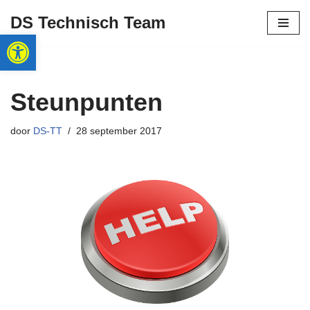
DS Technisch Team
Toolbar openen
Ga
naar
de
inhoud
Steunpunten
door
DS-TT
28 september 2017