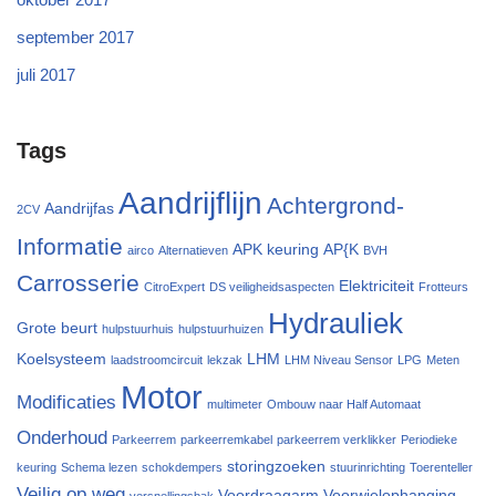
september 2017
juli 2017
Tags
Aandrijflijn
Achtergrond-
Aandrijfas
2CV
Informatie
APK keuring
AP{K
airco
Alternatieven
BVH
Carrosserie
Elektriciteit
CitroExpert
DS veiligheidsaspecten
Frotteurs
Hydrauliek
Grote beurt
hulpstuurhuis
hulpstuurhuizen
Koelsysteem
LHM
laadstroomcircuit
lekzak
LHM Niveau Sensor
LPG
Meten
Motor
Modificaties
multimeter
Ombouw naar Half Automaat
Onderhoud
Parkeerrem
parkeerremkabel
parkeerrem verklikker
Periodieke
storingzoeken
keuring
Schema lezen
schokdempers
stuurinrichting
Toerenteller
Veilig op weg
Voordraagarm
Voorwielophanging
versnellingsbak