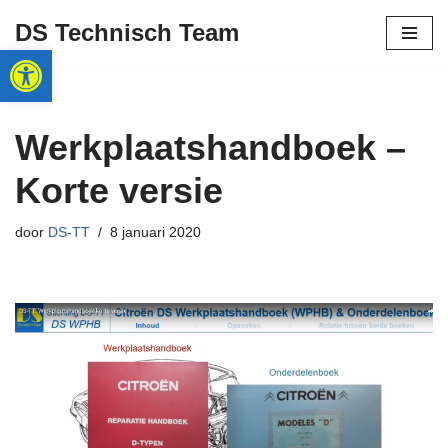
DS Technisch Team
Toolbar openen
Ga
naar
de
inhoud
Werkplaatshandboek –
Korte versie
door
DS-TT
8 januari 2020