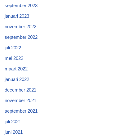
p
p
p
p
e
e
e
e
e
n
september 2023
n
n
n
n
s
d
d
d
d
t
januari 2023
)
)
)
)
e
r
g
november 2022
e
o
p
september 2022
e
n
juli 2022
d
)
mei 2022
maart 2022
januari 2022
december 2021
november 2021
september 2021
juli 2021
juni 2021